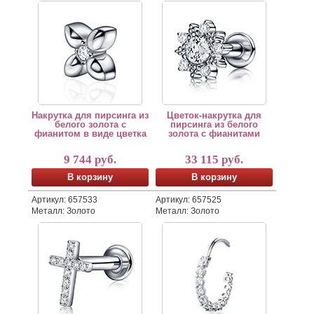
Накрутка для пирсинга лабрета изготовлена из белого
Накрутка для пирсинга лабрет
По индивидуальному заказу мы
По индивидуальному заказу мы можем изготовить ювел
Этот лёгкий и кокетливый ювелирный пирсинг для укр
Накрутка для пирсинга из
Цветок-накрутка для
белого золота с
пирсинга из белого
фианитом в виде цветка
золота с фианитами
9 744 руб.
33 115 руб.
В корзину
В корзину
Артикул: 657533
Артикул: 657525
Металл: Золото
Металл: Золото
Накрутка для пирсинга лабрета с винтовой резьбой по
Пирсинг кольцо-кликер из бело
По индивидуальному заказу мы можем изготовить ювел
Крест – один из древнейших оберегов и религиозных с
По индивидуальному заказу мы
Это непарное ювелирное украш