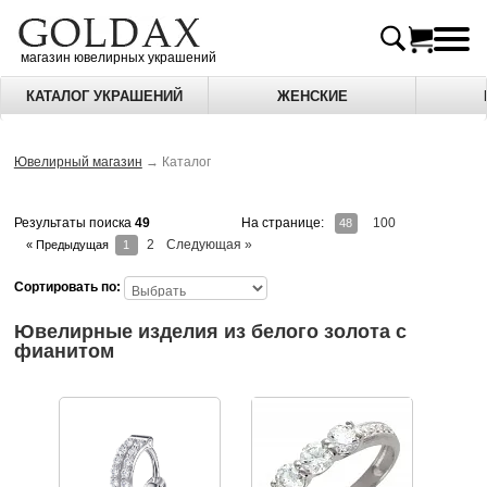
магазин ювелирных украшений
КАТАЛОГ УКРАШЕНИЙ
ЖЕНСКИЕ
Ювелирный магазин
→
Каталог
На странице:
100
Результаты поиска
49
48
2
Следующая »
« Предыдущая
1
Сортировать по:
Ювелирные изделия из белого золота c
фианитом
Практичное украшение ручной работы, которое подойдет
Кольцо дорожка с тремя фиани
Особенности производства:
Каждое украшение создается вручную опытным