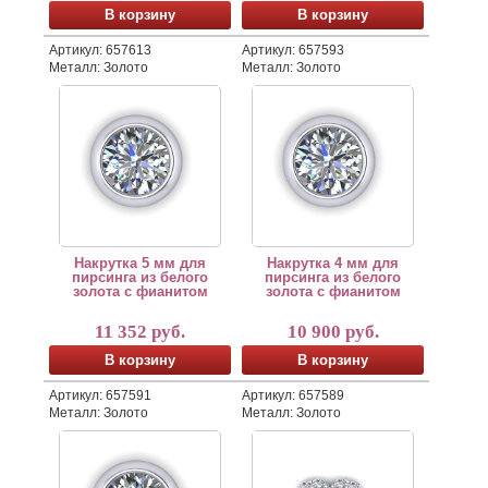
В корзину
В корзину
Артикул: 657613
Артикул: 657593
Металл: Золото
Металл: Золото
Круглая накрутка для пирсинга лабрета из белого зо
Круглая накрутка для пирсинг
Накрутка изготовлена из белого золота 585 пробы, но
Накрутка изготовлена из белог
Мы можем также изготовить данное ювелирное изделие 
Мы можем также изготовить да
Лабрет для накрутки в комплект не входит и приобрета
Лабрет для накрутки в комплек
Накрутка 5 мм для
Накрутка 4 мм для
пирсинга из белого
пирсинга из белого
золота с фианитом
золота с фианитом
11 352 руб.
10 900 руб.
В корзину
В корзину
Артикул: 657591
Артикул: 657589
Металл: Золото
Металл: Золото
Круглая накрутка для пирсинга лабрета из белого зо
Ювелирная накрутка для пирсин
Накрутка изготовлена из белого золота 585 пробы, но
Украшение для пирсинга изгото