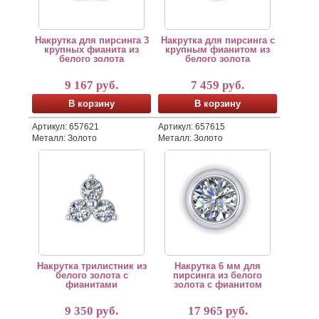
Накрутка для пирсинга 3
Накрутка для пирсинга с
крупных фианита из
крупным фианитом из
белого золота
белого золота
9 167 руб.
7 459 руб.
В корзину
В корзину
Артикул: 657621
Артикул: 657615
Металл: Золото
Металл: Золото
Накрутка для лабрета из белого золота 585 пробы с 
Круглая накрутка для пирсинг
Ювелирная накрутка имеет равномерную ширину 3,8 мм 
Накрутка изготовлена из белог
Мы можем также изготовить данное ювелирное изделие 
Мы можем также изготовить да
Минималистичная накрутка добавит блеска вашему об
Лабрет для накрутки в комплек
Лабрет для накрутки в комплект не входит и приобрета
Накрутка трилистник из
Накрутка 6 мм для
белого золота с
пирсинга из белого
фианитами
золота с фианитом
9 350 руб.
17 965 руб.