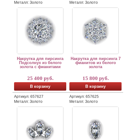
Металл: Золото
Металл: Золото
Ювелирная накрутка для пирсинга лабрета в виде ми
Ювелирная накрутка для лабре
В этом минималистичном и лаконичном произведении ю
Общий диаметр накрутки 6 мм. 
Общий диаметр накрутки 6,5 мм. Сердцевина оформлена
Мы можем также изготовить да
Мы можем также изготовить данное ювелирное изделие 
Лабрет для накрутки в комплек
Лабрет для накрутки в комплект не входит и приобрета
Накрутка для пирсинга
Накрутка для пирсинга 7
Подсолнух из белого
фианитов из белого
золота с фианитами
золота
25 400 руб.
15 800 руб.
В корзину
В корзину
Артикул: 657627
Артикул: 657625
Металл: Золото
Металл: Золото
Накрутка для лабрета из белого золота с тремя свер
Накрутка для пирсинга лабрета
Основа накрутки и крапаны изготовлены из белого зол
Основа накрутки и крапаны изг
Мы можем также изготовить данное ювелирное изделие 
Мы можем также изготовить да
Лабрет для накрутки в комплект не входит и приобрета
Лабрет для накрутки в комплек