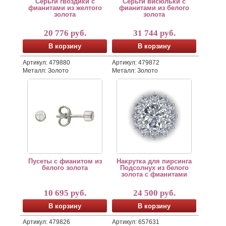
Серьги гвоздики с
Серьги висюльки с
фианитами из желтого
фианитами из белого
золота
золота
20 776 руб.
31 744 руб.
В корзину
В корзину
Артикул: 479880
Артикул: 479872
Металл: Золото
Металл: Золото
Пусеты с фианитом из белого золота
Ювелирная накрутка для пирси
В этом минималистичном и лак
Общий диаметр накрутки 6,5 мм
Мы можем также изготовить да
Лабрет для накрутки в комплек
Пусеты с фианитом из
Накрутка для пирсинга
белого золота
Подсолнух из белого
золота с фианитами
10 695 руб.
24 500 руб.
В корзину
В корзину
Артикул: 479826
Артикул: 657631