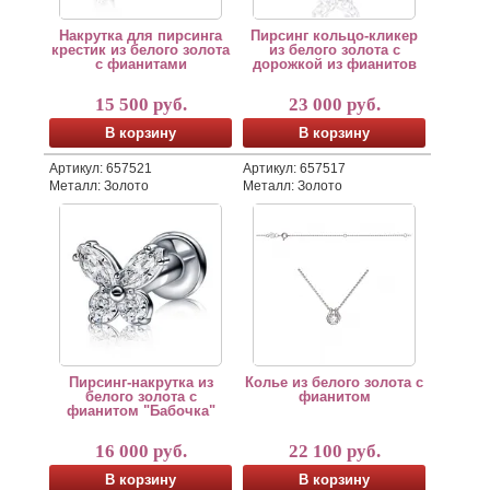
Накрутка для пирсинга
Пирсинг кольцо-кликер
крестик из белого золота
из белого золота с
с фианитами
дорожкой из фианитов
15 500 руб.
23 000 руб.
В корзину
В корзину
Артикул: 657521
Артикул: 657517
Металл: Золото
Металл: Золото
Пирсинг-накрутка для лабрета изготовлен из белого з
Колье из белого золота с фиан
По индивидуальному заказу мы можем изготовить ювел
Лабрет приобретается отдельно.
Пирсинг-накрутка из
Колье из белого золота с
белого золота с
фианитом
фианитом "Бабочка"
16 000 руб.
22 100 руб.
В корзину
В корзину