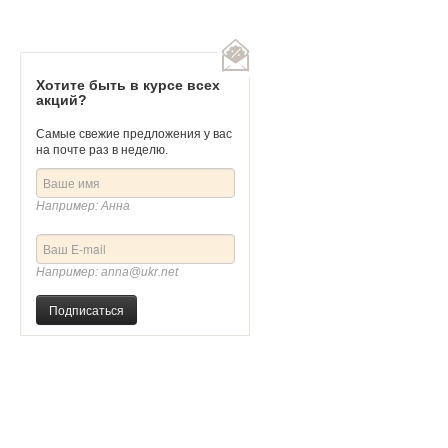
еска "Солнечная фантазия"
Золотая подвеска Черепахи "Звезда
пустыни"
5
Хотите быть в курсе всех
акций?
Артикул
405799
Самые свежие предложения у вас
на почте раз в неделю.
Например: Анна
Например: anna@ukr.net
Подписаться
.
178 500 руб.