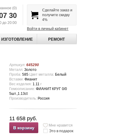
ранное
(0)
Сделайте заказ и
07 30
получите скидку
4%
00 до 20:00
Войти в личный кабинет
ИЗГОТОВЛЕНИЕ
РЕМОНТ
Артикул:
645290
Металл:
Золото
Проба:
585
Цвет металла:
Белый
Вставки:
Фианит
Вес изделия:
1.11
г
Гемоописание:
ФИАНИТ КРУГ 0/0
5шт.,1.13ct
Производитель:
Россия
11 658 руб.
Мне нравится
В корзину
Это в подарок