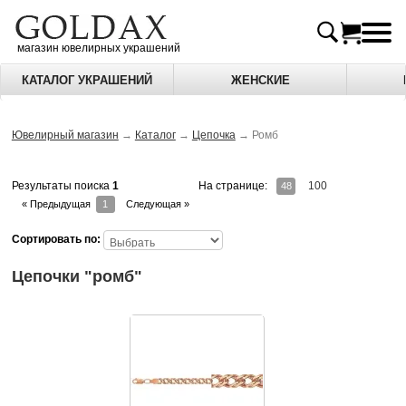
магазин ювелирных украшений
КАТАЛОГ УКРАШЕНИЙ
ЖЕНСКИЕ
Ювелирный магазин
→
Каталог
→
Цепочка
→
Ромб
На странице:
100
Результаты поиска
1
48
« Предыдущая
1
Следующая »
Сортировать по:
Цепочки "ромб"
Цепь выполнена из красного золота 585 пр
Так же возможно изготовление с учетом м