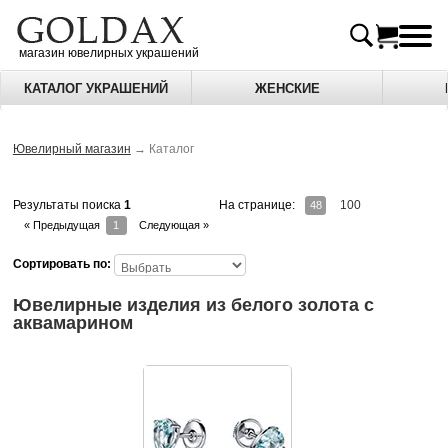
магазин ювелирных украшений
КАТАЛОГ УКРАШЕНИЙ
ЖЕНСКИЕ
Ювелирный магазин
→
Каталог
На странице:
100
Результаты поиска
1
48
« Предыдущая
1
Следующая »
Сортировать по:
Ювелирные изделия из белого золота c
аквамарином
Очаровательные серьги пусеты из белого 
По индивидуальному заказу мы можем изго
Дизайн пусет или серьги-гвозди особую по