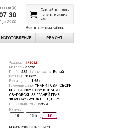
ранное
(0)
Сделайте заказ и
07 30
получите скидку
4%
00 до 20:00
Войти в личный кабинет
ИЗГОТОВЛЕНИЕ
РЕМОНТ
Артикул:
579092
Металл:
Золото
Проба:
585
Цвет металла:
Белый
Вставки:
Фианит
Вес изделия:
1.65
г
Гемоописание:
ФИАНИТ СВАРОВСКИ
КРУГ 0/0 2шт.,0.03ct # ФИАНИТ
СВАРОВСКИ 88 ГРАНЕЙ ГРАВ.
"КОРОНА" КРУГ 0/0 1шт.,0.85ct
Производитель:
Россия
Размер
16
16.5
17
Можем изменить размер