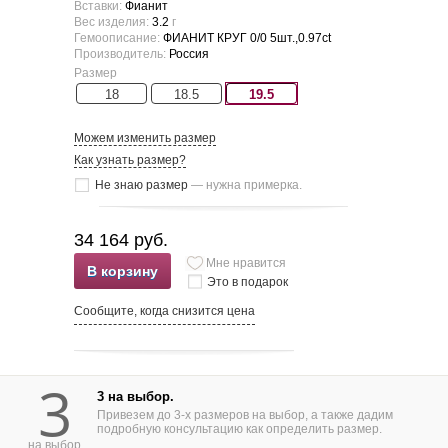
Вставки:
Фианит
Вес изделия:
3.2
г
Гемоописание:
ФИАНИТ КРУГ 0/0 5шт.,0.97ct
Производитель:
Россия
Размер
18
18.5
19.5
Можем изменить размер
Как узнать размер?
Не знаю размер
— нужна примерка.
34 164 руб.
Мне нравится
В корзину
Это в подарок
Сообщите, когда снизится цена
3
3 на выбор.
Привезем до 3-х размеров на выбор, а также дадим
подробную консультацию как определить размер.
на выбор