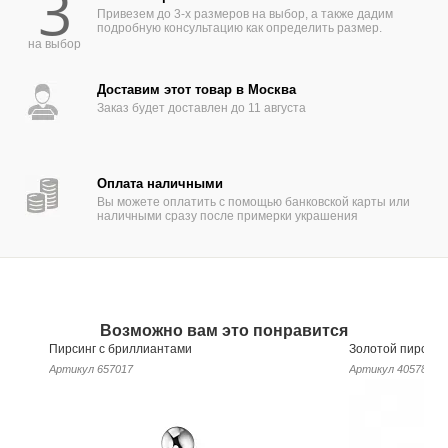
3
лаконичном произведении ювелирного
Привезем до 3-х размеров на выбор, а также дадим
искусства наши мастера воплотили тренд на
подробную консультацию как определить размер.
природные мотивы в моде, чтобы вы могли
на выбор
привнести в свой образ нотки нежности и
романтики. Накрутка подойдет для
Доставим этот товар в Москва
большинства пирсингов лица, включая
Заказ будет доставлен до 11 августа
пирсинги уха, крыла носа, Монро, Мадонна,
Медуза.
Общий диаметр накрутки 6 мм. Сердцевина
оформлена фианитом огранки круг с
Оплата наличными
диаметром 1,5 мм, а лепестки сделаны из 6
Вы можете оплатить с помощью банковской карты или
наличными сразу после примерки украшения
фианитов с огранкой круг диаметром 1,7 мм.
Вес изделия 0,26 гр.
Мы можем также изготовить данное
ювелирное изделие из белого золота 750
пробы, из желтого или красного золота
585 или 750 пробы, из платины, и со
Возможно вам это понравится
вставками из драгоценных или
Пирсинг с бриллиантами
Золотой пирсинг 
полудрагоценных камней по вашему выбору.
Артикул
657017
Артикул
405789
Лабрет для накрутки в комплект не входит и
приобретается отдельно.