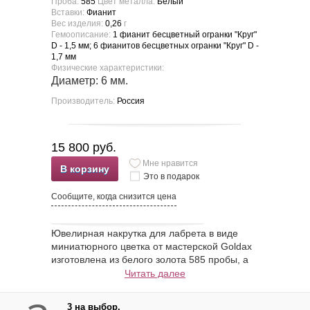
Проба:
585
Цвет металла:
Белый
Вставки:
Фианит
Вес изделия:
0,26
г
Гемоописание:
1 фианит бесцветный огранки "Круг"
D - 1,5 мм; 6 фианитов бесцветных огранки "Круг" D -
1,7 мм
Физические характеристики:
Диаметр: 6 мм.
Производитель:
Россия
15 800 руб.
Мне нравится
В корзину
Это в подарок
Сообщите, когда снизится цена
Ювелирная накрутка для лабрета в виде
миниатюрного цветка от мастерской Goldax
изготовлена из белого золота 585 пробы, а
сердцевина и шесть лепестков украшены
Читать далее
прозрачными и бесцветными сияющими
фианитами. В этом минималистичном и
3 на выбор.