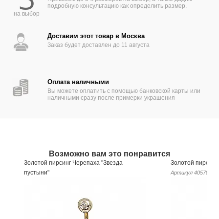
для большинства пирсингов лица, включая
подробную консультацию как определить размер.
пирсинги уха, крыла носа, Монро, Мадонна,
на выбор
Медуза.
Накрутка изготовлена из белого золота 585
Доставим этот товар в Москва
пробы, но главным акцентом является
Заказ будет доставлен до 11 августа
фианит диаметром 5 мм в оправе безел
(завальцованный). Общий диаметр
украшения 6 мм, вес – 0,95 гр.
Оплата наличными
Мы можем также изготовить данное
Вы можете оплатить с помощью банковской карты или
ювелирное изделие из белого золота 750
наличными сразу после примерки украшения
пробы, из желтого или красного золота
585 или 750 пробы, из платины, и со
вставками из драгоценных или
полудрагоценных камней по вашему выбору.
Лабрет для накрутки в комплект не входит и
Возможно вам это понравится
приобретается отдельно.
Золотой пирсинг Черепаха "Звезда
Золотой пирсинг
пустыни"
Артикул
405781
Артикул
405779