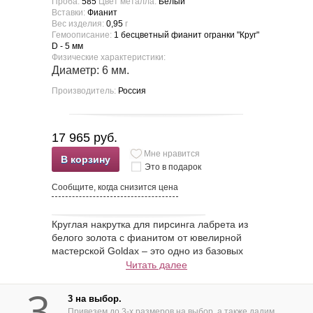
Проба:
585
Цвет металла:
Белый
Вставки:
Фианит
Вес изделия:
0,95
г
Гемоописание:
1 бесцветный фианит огранки "Круг"
D - 5 мм
Физические характеристики:
Диаметр: 6 мм.
Производитель:
Россия
17 965 руб.
Мне нравится
В корзину
Это в подарок
Сообщите, когда снизится цена
Круглая накрутка для пирсинга лабрета из
белого золота с фианитом от ювелирной
мастерской Goldax – это одно из базовых
украшений ювелирного гардероба
Читать далее
любительницы пирсинга, которое будет
3
уместно в любой ситуации и при любом
3 на выбор.
дресс-коде. Ювелирная накрутка подойдет
Привезем до 3-х размеров на выбор, а также дадим