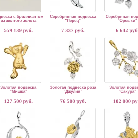
двеска с бриллиантом
Серебрянная подвеска
Серебряная под
из желтого золота
"Перец"
"Орешки"
559 139 руб.
7 337 руб.
6 642 руб
тая подвеска "Мишка"
Золотая подвеска роза "Джулия"
Данное украшение изг
Золотая подвеска
Золотая подвеска роза
Золотая подв
"Мишка"
"Джулия"
"Сакура"
127 500 руб.
76 500 руб.
102 000 ру
тая подвеска "Ирис"
Золотая подвеска "Тюльпан"
Золотая подвеска "Ля