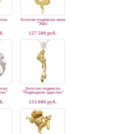
еска
Золотая подвеска змея
"Эфа"
б.
127 500 руб.
отавливается на заказ в течении 35 дней. Производство Россия – Москва.
Золотая подвеска "Подводное царство"
еска
Золотая подвеска
кон"
"Подводное царство"
б.
153 000 руб.
отавливается на заказ в течении 35 дней. Производство Россия - Москва.
Золотая подвеска "Лягушонок"