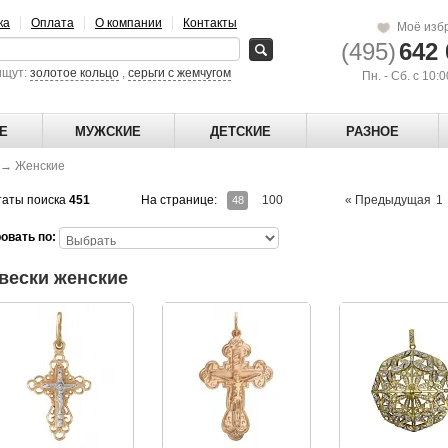
ка
Оплата
О компании
Контакты
Моё изб
(495)
642 
ищут:
золотое кольцо
,
серьги с жемчугом
Пн. - Сб. с 10:
Е
МУЖСКИЕ
ДЕТСКИЕ
РАЗНОЕ
→
Женские
таты поиска
451
На странице:
100
« Предыдущая
1
48
овать по:
вески женские
ославный золотой крестик
Золотой православный крест
Золотая подвеска с 