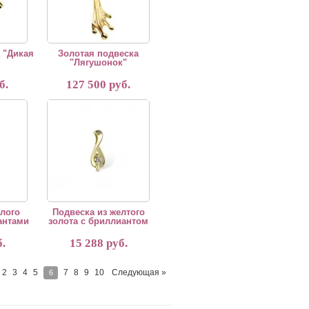
 "Дикая
Золотая подвеска
"Лягушонок"
б.
127 500 руб.
золота с бриллиантами
Подвеска из желтого золота с бриллиантом
елого
Подвеска из желтого
антами
золота с бриллиантом
.
15 288 руб.
2
3
4
5
7
8
9
10
Следующая »
6