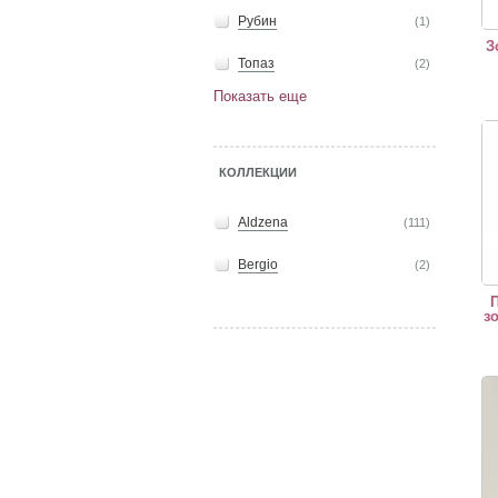
Рубин
(1)
З
Топаз
(2)
Показать еще
Подв
КОЛЛЕКЦИИ
Aldzena
(111)
Bergio
(2)
П
з
Подв