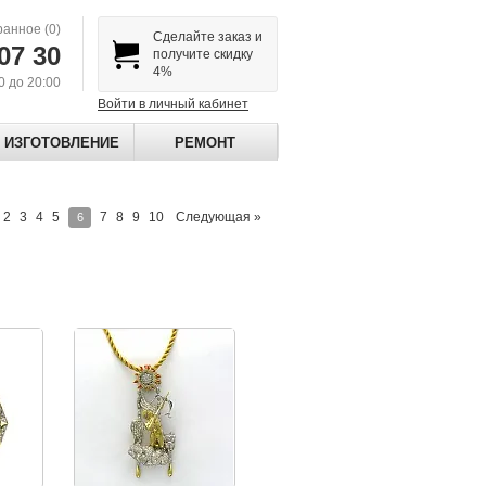
ранное
(0)
Сделайте заказ и
07 30
получите скидку
4%
00 до 20:00
Войти в личный кабинет
ИЗГОТОВЛЕНИЕ
РЕМОНТ
2
3
4
5
7
8
9
10
Следующая »
6
бриллиантами
Золотая подвеска с эмалью и бриллиантами