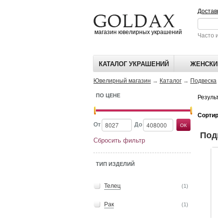
Достав
магазин ювелирных украшений
Часто 
КАТАЛОГ УКРАШЕНИЙ
ЖЕНСКИ
Ювелирный магазин
→
Каталог
→
Подвеска
ПО ЦЕНЕ
Резуль
Сортир
От
До
Под
Сбросить фильтр
Прав
ТИП ИЗДЕЛИЙ
Телец
(1)
Рак
(1)