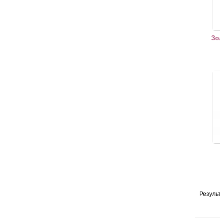
Зо
Золо
Резуль