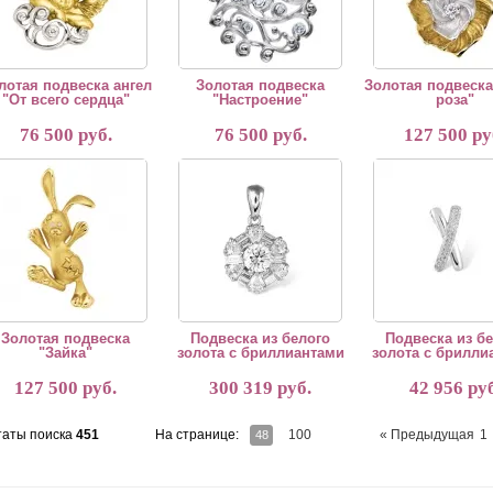
лотая подвеска ангел
Золотая подвеска
Золотая подвеска
"От всего сердца"
"Настроение"
роза"
76 500 руб.
76 500 руб.
127 500 ру
тая подвеска "Зайка"
Подвеска из белого золота с бриллиантами
Подвеска из белого 
Золотая подвеска
Подвеска из белого
Подвеска из б
"Зайка"
золота с бриллиантами
золота с брилли
127 500 руб.
300 319 руб.
42 956 руб
таты поиска
451
На странице:
100
« Предыдущая
1
48