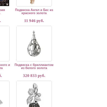
рия
Подвеска Ангел и Бес из
а
красного золота
.
11 946 руб.
 и белого золота
Подвеска с бриллиантом из белого золота
сного и
Подвеска с бриллиантом
та
из белого золота
.
320 833 руб.
а "Орешки"
Серебряная подвеска "Ежевика"