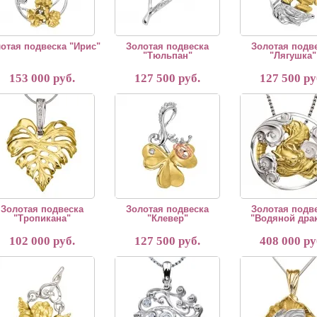
отая подвеска "Ирис"
Золотая подвеска
Золотая подв
"Тюльпан"
"Лягушка"
153 000 руб.
127 500 руб.
127 500 ру
тая подвеска "Тропикана"
Золотая подвеска "Клевер"
Данное украшение изг
Золотая подвеска
Золотая подвеска
Золотая подв
"Тропикана"
"Клевер"
"Водяной дра
102 000 руб.
127 500 руб.
408 000 ру
тая подвеска ангел "От всего сердца"
Золотая подвеска "Настроение"
Данное украшение изг