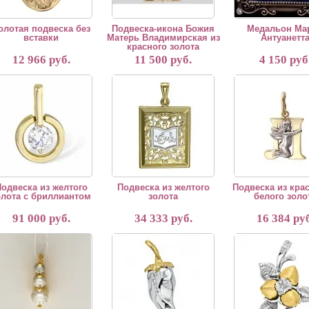
олотая подвеска без
Подвеска-икона Божия
Медальон Ма
вставки
Матерь Владимирская из
Антуанетт
красного золота
12 966 руб.
11 500 руб.
4 150 руб
еска из желтого золота с бриллиантом
Подвеска из желтого золота
Подвеска из красного
одвеска из желтого
Подвеска из желтого
Подвеска из кра
олота с бриллиантом
золота
белого золо
91 000 руб.
34 333 руб.
16 384 руб
еска с бриллиантом из желтого золота
Серебрянная подвеска "Перец"
Серебряная подвеск