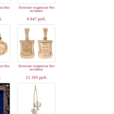
ка без
Золотая подвеска без
вставки
.
9 647 руб.
 вставки
Золотая подвеска без вставки
ка без
Золотая подвеска без
вставки
.
12 395 руб.
сного золота
уанетта
Подвеска Ангел и Бес из красного золота