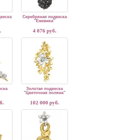
веска
Серебряная подвеска
"Ежевика"
.
4 876 руб.
отавливается на заказ в течении 35 дней. Производство Россия - Москва.
Золотая подвеска "Цветочная поляна"
еска
Золотая подвеска
"Цветочная поляна"
б.
102 000 руб.
гушка"
Золотая подвеска змея "Эфа"