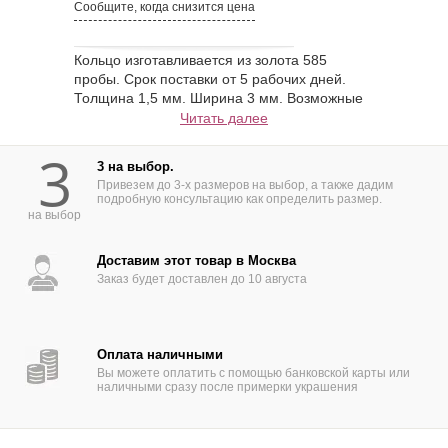
Сообщите, когда снизится цена
Кольцо изготавливается из золота 585
пробы. Срок поставки от 5 рабочих дней.
Толщина 1,5 мм. Ширина 3 мм. Возможные
варианты изготовления - золото 750 пробы,
Читать далее
платина 950 пробы, палладий 850 пробы,
3
серебро. Конструктивные изменения или
3 на выбор.
вставка драгоценных камней - по желанию.
Привезем до 3-х размеров на выбор, а также дадим
Образцы в ширине от 2 до 10 мм можно
подробную консультацию как определить размер.
посмотреть в офисе или заказать с
на выбор
доставкой на дом (По Москве и МО).
Доставим этот товар в Москва
Заказ будет доставлен до 10 августа
Оплата наличными
Вы можете оплатить с помощью банковской карты или
наличными сразу после примерки украшения