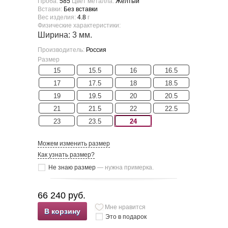
Проба:
585
Цвет металла:
Желтый
Вставки:
Без вставки
Вес изделия:
4.8
г
Физические характеристики:
Ширина: 3 мм.
Производитель:
Россия
Размер
15
15.5
16
16.5
17
17.5
18
18.5
19
19.5
20
20.5
21
21.5
22
22.5
23
23.5
24
Можем изменить размер
Как узнать размер?
Не знаю размер
— нужна примерка.
66 240 руб.
Мне нравится
В корзину
Это в подарок