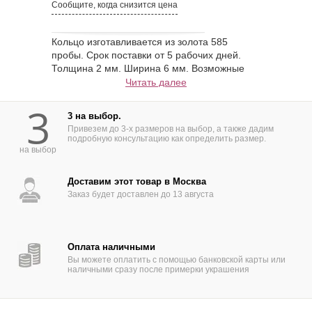
Сообщите, когда снизится цена
Кольцо изготавливается из золота 585
пробы. Срок поставки от 5 рабочих дней.
Толщина 2 мм. Ширина 6 мм. Возможные
варианты изготовления - золото 750 пробы,
Читать далее
платина 950 пробы, палладий 850 пробы,
3
серебро. Конструктивные изменения
3 на выбор.
(толщина,ширина, матовая или глянцевая
Привезем до 3-х размеров на выбор, а также дадим
поверхность, нанесение гравировки или
подробную консультацию как определить размер.
вставка драгоценных камней - по желанию.
на выбор
Образцы в ширине от 2 до 10 мм можно
посмотреть в офисе или заказать с
Доставим этот товар в Москва
доставкой на дом (По Москве и МО).
Заказ будет доставлен до 13 августа
Оплата наличными
Вы можете оплатить с помощью банковской карты или
наличными сразу после примерки украшения