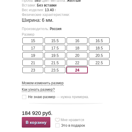
Проба:
585
Цвет металла:
Желтый
Вставки:
Без вставки
Вес изделия:
13.40
г
Физические характеристики:
Ширина: 6 мм.
Производитель:
Россия
Размер
15
15.5
16
16.5
17
17.5
18
18.5
19
19.5
20
20.5
21
21.5
22
22.5
23
23.5
24
Можем изменить размер
Как узнать размер?
Не знаю размер
— нужна примерка.
184 920 руб.
Мне нравится
В корзину
Это в подарок