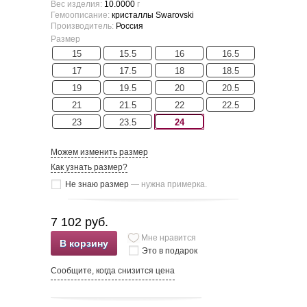
Вес изделия:
10.0000
г
Гемоописание:
кристаллы Swarovski
Производитель:
Россия
Размер
15
15.5
16
16.5
17
17.5
18
18.5
19
19.5
20
20.5
21
21.5
22
22.5
23
23.5
24
Можем изменить размер
Как узнать размер?
Не знаю размер
— нужна примерка.
7 102 руб.
Мне нравится
В корзину
Это в подарок
Сообщите, когда снизится цена