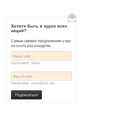
ги " Жемчужная фантазия"
Золотые серьги "Золотая жемчужина"
3
Артикул
405523
Хотите быть в курсе всех
акций?
Самые свежие предложения у вас
на почте раз в неделю.
Например: Анна
Например: anna@ukr.net
Подписаться
.
166 600 руб.