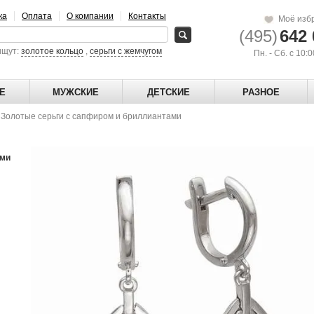
ка
Оплата
О компании
Контакты
Моё изб
(495)
642 
ищут:
золотое кольцо
,
серьги с жемчугом
Пн. - Сб. с 10:
Е
МУЖСКИЕ
ДЕТСКИЕ
РАЗНОЕ
→
Золотые серьги с сапфиром и бриллиантами
ами