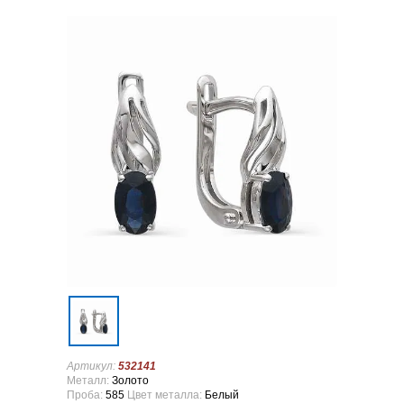
Артикул:
532141
Металл:
Золото
Проба:
585
Цвет металла:
Белый