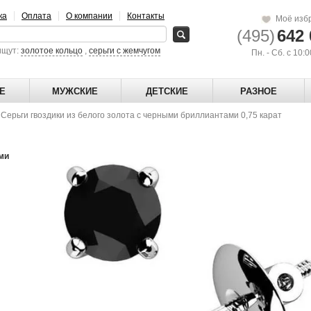
ка
Оплата
О компании
Контакты
Моё изб
(495)
642 
ищут:
золотое кольцо
,
серьги с жемчугом
Пн. - Сб. с 10:
Е
МУЖСКИЕ
ДЕТСКИЕ
РАЗНОЕ
→
Серьги гвоздики из белого золота с черными бриллиантами 0,75 карат
ыми