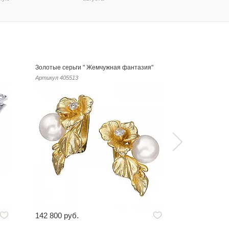
Золотые серьги " Жемчужная фантазия"
Золотые серь
Артикул
405513
Артикул
40551
142 800 руб.
238 000 руб