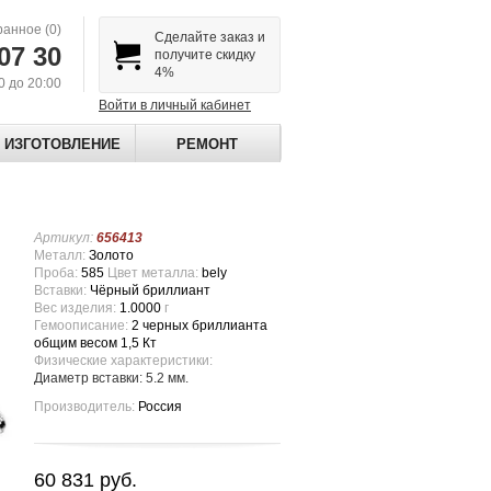
ранное
(0)
Сделайте заказ и
07 30
получите скидку
4%
00 до 20:00
Войти в личный кабинет
ИЗГОТОВЛЕНИЕ
РЕМОНТ
Артикул:
656413
Металл:
Золото
Проба:
585
Цвет металла:
bely
Вставки:
Чёрный бриллиант
Вес изделия:
1.0000
г
Гемоописание:
2 черных бриллианта
общим весом 1,5 Кт
Физические характеристики:
Диаметр вставки: 5.2 мм.
Производитель:
Россия
60 831 руб.