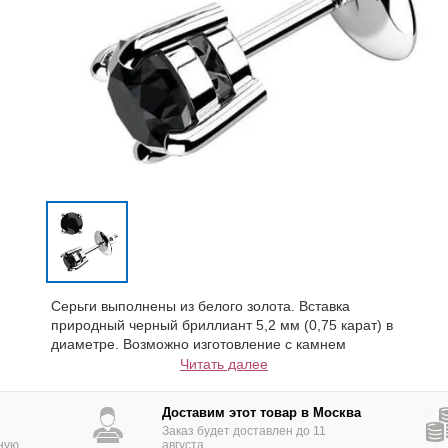
Серьги выполнены из белого золота. Вставка
природный черный бриллиант 5,2 мм (0,75 карат) в
диаметре. Возможно изготовление с камнем
большего диаметра до 6,5 мм. Так же возможно
Читать далее
изготовление в другом цвете золота и платине
Доставим этот товар в Москва
Заказ будет доставлен до 11
ную
августа