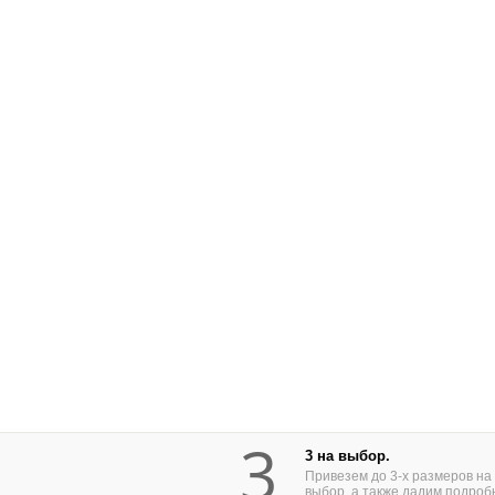
3
3 на выбор.
Привезем до 3-х размеров на
выбор, а также дадим подроб