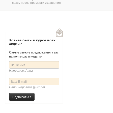
сразу после примерки украшения
ги "Очарование"
Золотые серьги "Золотая жемчужина"
7
Артикул
405523
Хотите быть в курсе всех
акций?
Самые свежие предложения у вас
на почте раз в неделю.
Например: Анна
Например: anna@ukr.net
Подписаться
.
166 600 руб.