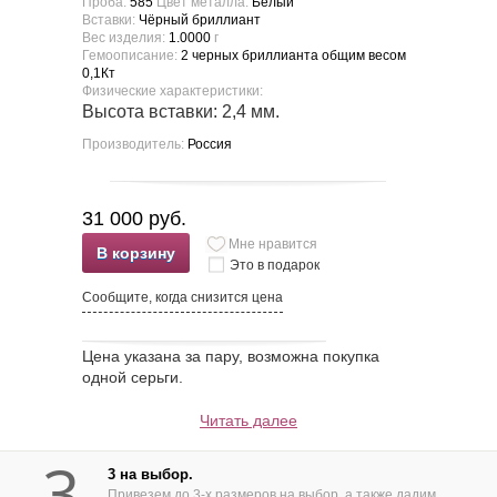
Проба:
585
Цвет металла:
Белый
Вставки:
Чёрный бриллиант
Вес изделия:
1.0000
г
Гемоописание:
2 черных бриллианта общим весом
0,1Кт
Физические характеристики:
Высота вставки: 2,4 мм.
Производитель:
Россия
31 000 руб.
Мне нравится
В корзину
Это в подарок
Сообщите, когда снизится цена
Цена указана за пару, возможна покупка
одной серьги.
Читать далее
3
3 на выбор.
Привезем до 3-х размеров на выбор, а также дадим