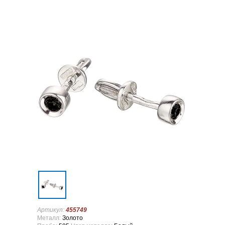
Артикул:
455749
Металл:
Золото