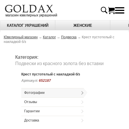
магазин ювелирных украшений
КАТАЛОГ УКРАШЕНИЙ
ЖЕНСКИЕ
Ювелирный магазин
→
Каталог
→
Подвеска
→
Крест пустотелый с
накладкой б/з
Категория:
Подвески из красного золота без вставки
Крест пустотелый с накладкой б/з
Артикул:
Артикул:
652187
652187
Фотографии
Отзывы
Гарантии
Доставка