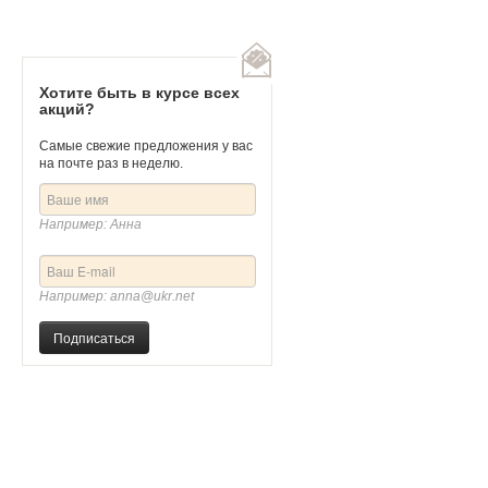
цо "Кленовый лист"
Золотое кольцо "Солнечная фантазия"
9
Артикул
405949
Хотите быть в курсе всех
акций?
Самые свежие предложения у вас
на почте раз в неделю.
Например: Анна
Например: anna@ukr.net
Подписаться
.
172 662 руб.