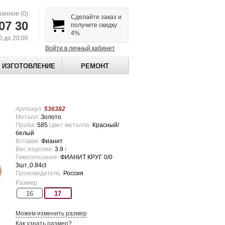
ранное
(0)
Сделайте заказ и
07 30
получите скидку
4%
00 до 20:00
Войти в личный кабинет
ИЗГОТОВЛЕНИЕ
РЕМОНТ
Артикул:
536382
Металл:
Золото
Проба:
585
Цвет металла:
Красный/
белый
Вставки:
Фианит
Вес изделия:
3.9
г
Гемоописание:
ФИАНИТ КРУГ 0/0
3шт.,0.84ct
Производитель:
Россия
Размер
16
17
Можем изменить размер
Как узнать размер?