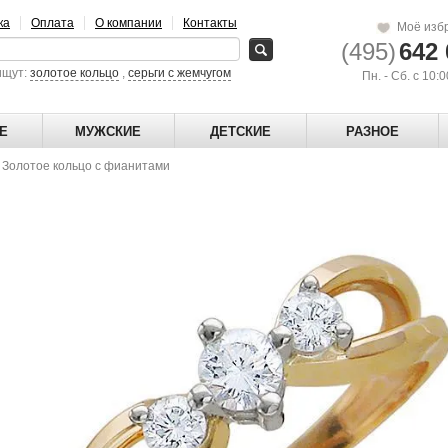
ка
Оплата
О компании
Контакты
Моё изб
(495)
642 
ищут:
золотое кольцо
,
серьги с жемчугом
Пн. - Сб. с 10:
Е
МУЖСКИЕ
ДЕТСКИЕ
РАЗНОЕ
→
Золотое кольцо с фианитами