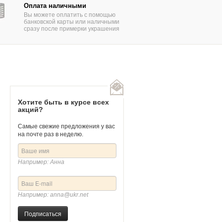
Оплата наличными
Вы можете оплатить с помощью
банковской карты или наличными
сразу после примерки украшения
цо "Саванна" слоны
Помолвочное кольцо из белого золота с
кт бриллиантом
9
Хотите быть в курсе всех
акций?
Артикул
426559
Самые свежие предложения у вас
на почте раз в неделю.
Например: Анна
Например: anna@ukr.net
Подписаться