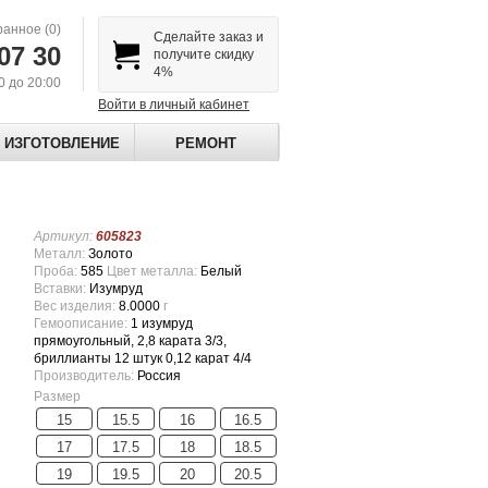
ранное
(0)
Сделайте заказ и
07 30
получите скидку
4%
00 до 20:00
Войти в личный кабинет
ИЗГОТОВЛЕНИЕ
РЕМОНТ
Артикул:
605823
Металл:
Золото
Проба:
585
Цвет металла:
Белый
Вставки:
Изумруд
Вес изделия:
8.0000
г
Гемоописание:
1 изумруд
прямоугольный, 2,8 карата 3/3,
бриллианты 12 штук 0,12 карат 4/4
Производитель:
Россия
Размер
15
15.5
16
16.5
17
17.5
18
18.5
19
19.5
20
20.5