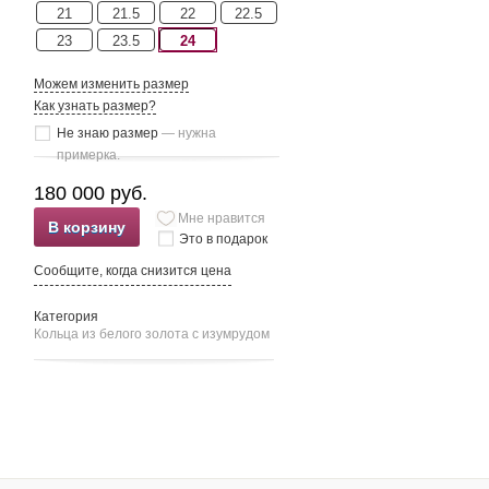
21
21.5
22
22.5
23
23.5
24
Можем изменить размер
Как узнать размер?
Не знаю размер
— нужна
примерка.
180 000 руб.
Мне нравится
В корзину
Это в подарок
Сообщите, когда снизится цена
Категория
Кольца из белого золота c изумрудом