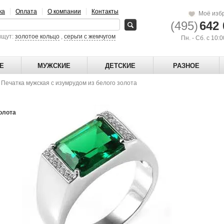
ка
Оплата
О компании
Контакты
Моё изб
(495)
642 
ищут:
золотое кольцо
,
серьги с жемчугом
Пн. - Сб. с 10:
Е
МУЖСКИЕ
ДЕТСКИЕ
РАЗНОЕ
→
Печатка мужская с изумрудом из белого золота
олота