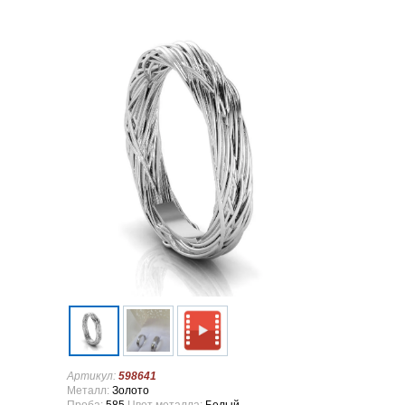
Артикул:
598641
Металл:
Золото
Проба:
585
Цвет металла:
Белый