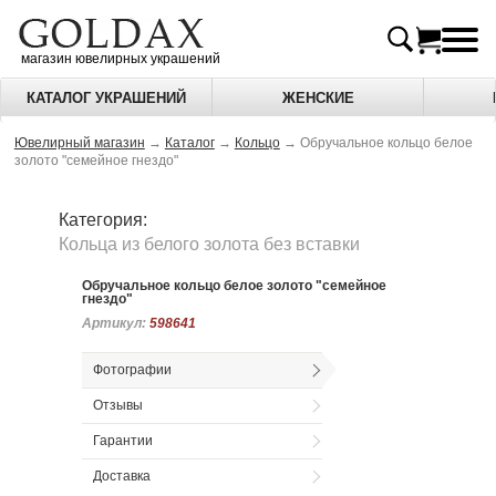
магазин ювелирных украшений
КАТАЛОГ УКРАШЕНИЙ
ЖЕНСКИЕ
Ювелирный магазин
→
Каталог
→
Кольцо
→
Обручальное кольцо белое
золото "семейное гнездо"
Категория:
Кольца из белого золота без вставки
Обручальное кольцо белое золото "семейное
гнездо"
Артикул:
Артикул:
598641
598641
Фотографии
Отзывы
Гарантии
Доставка