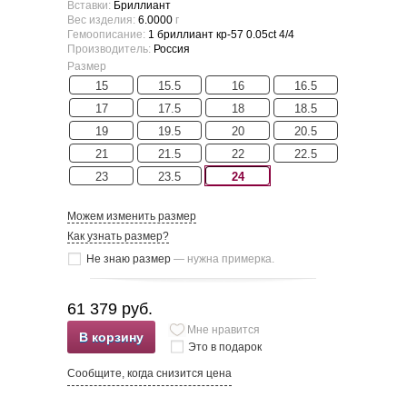
Вставки:
Бриллиант
Вес изделия:
6.0000
г
Гемоописание:
1 бриллиант кр-57 0.05ct 4/4
Производитель:
Россия
Размер
15
15.5
16
16.5
17
17.5
18
18.5
19
19.5
20
20.5
21
21.5
22
22.5
23
23.5
24
Можем изменить размер
Как узнать размер?
Не знаю размер
— нужна примерка.
61 379 руб.
Мне нравится
В корзину
Это в подарок
Сообщите, когда снизится цена