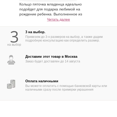
Кольцо пяточка младенца идеально
подойдет для подарка любимой на
рождение ребенка. Выполненное из
матового золота, оно будет изумительно
Читать далее
смотреться как на худеньких, так и на пухлых
3
пальчиках. Если же со временем девушка
3 на выбор.
чуть похудеет или поправится, то за счет
Привезем до 3-х размеров на выбор, а также дадим
разъемной части кольцо можно без труда
подробную консультацию как определить размер.
изменить под нужный размер. Цвет металла
на выбор
может быть любой: красный, желтый или
белый. Бриллиант 0,05 карат диаметром
Доставим этот товар в Москва
около 2,5 мм идеально дополняет кольцо.
Заказ будет доставлен до 14 августа
Вес кольца около 6 грамм.
Оплата наличными
Вы можете оплатить с помощью банковской карты или
наличными сразу после примерки украшения