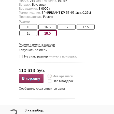
Проба:
585
Цвет металла:
Белый
Вставки:
Бриллиант
Вес изделия:
3.0000
г
Гемоописание:
БРИЛЛИАНТ КР-57 4/5 1шт.,0.27ct
Производитель:
Россия
Размер
16
16.5
17
17.5
18
18.5
Можем изменить размер
Как узнать размер?
Не знаю размер
— нужна примерка.
110 613 руб.
Мне нравится
В корзину
Это в подарок
Сообщите, когда снизится цена
3 на выбор.