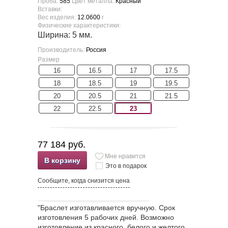
Проба:
585
Цвет металла:
Красный
Вставки:
Вес изделия:
12.0600
г
Физические характеристики:
Ширина: 5 мм.
Производитель:
Россия
Размер
16
16.5
17
17.5
18
18.5
19
19.5
20
20.5
21
21.5
22
22.5
23
77 184 руб.
Мне нравится
В корзину
Это в подарок
Сообщите, когда снизится цена
"Браслет изготавливается вручную. Срок
изготовления 5 рабочих дней. Возможно
изготовление из красного, белого и желтого