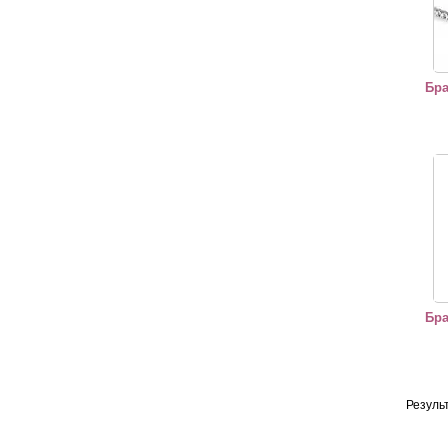
Бра
Брас
Бра
Резуль