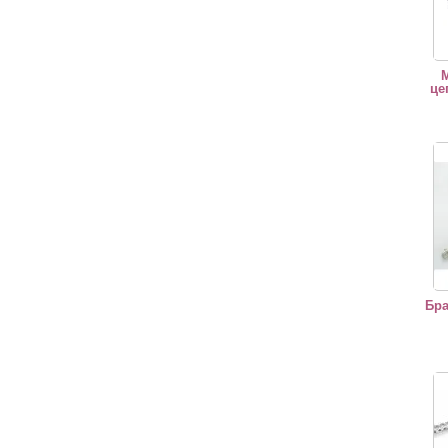
М
це
Брас
Бра
Брас