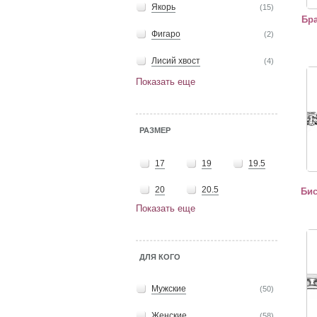
Якорь
(15)
Бра
Фигаро
(2)
Лисий хвост
(4)
"Бра
Показать еще
РАЗМЕР
17
19
19.5
20
20.5
Бис
Показать еще
"Бра
ДЛЯ КОГО
Мужские
(50)
Женские
(58)