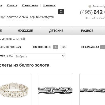
ка
Оплата
О компании
Контакты
Моё изб
(495)
642 
ищут:
золотое кольцо
,
серьги с жемчугом
Пн. - Сб. с 10:
Е
МУЖСКИЕ
ДЕТСКИЕ
РАЗНОЕ
→
Золото
→
Белый
таты поиска
100
На странице:
100
48
« Предыдущая
1
овать по:
слеты из белого золота
 и вес указаны за браслет шириной 15 мм. Минимальная возможная ширина 12 
"Браслет изготавливается вручную. Срок изготовлен
"Браслет изготавлива