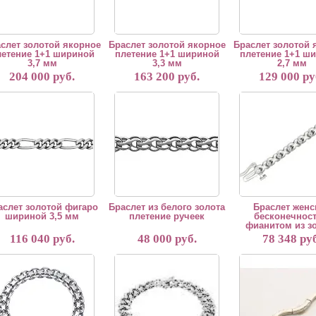
слет золотой якорное
Браслет золотой якорное
Браслет золотой 
летение 1+1 шириной
плетение 1+1 шириной
плетение 1+1 ш
3,7 мм
3,3 мм
2,7 мм
204 000 руб.
163 200 руб.
129 000 ру
слет изготавливается вручную. Срок изготовления 5 рабочих дней. Возможно и
"Браслет изготавливается вручную. Срок изготовлен
Браслет женский бес
аслет золотой фигаро
Браслет из белого золота
Браслет женс
шириной 3,5 мм
плетение ручеек
бесконечност
фианитом из з
116 040 руб.
48 000 руб.
78 348 руб
ивный браслет-цепочка из белого золота 585 пробы с плетением двойной якор
Панцирный браслет их белого золота. Возможно изго
Браслет из белого з
иционно такое украшение считается мужским, но оно прекрасно подойдет и д