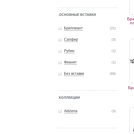
ОСНОВНЫЕ ВСТАВКИ
Бра
п
Бриллиант
(21)
Сапфир
(3)
"Бра
Рубин
(1)
Фианит
(1)
Без вставки
(69)
Бр
КОЛЛЕКЦИИ
Масс
Aldzena
(3)
Трад