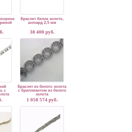
якорное
Браслет белое золото,
ириной
шопард 2,5 мм
б.
38 400 руб.
зготовление из красного, белого и желтого золота 585 и 750 пробы,материал
ия 5 рабочих дней. Возможно изготовление из красного, белого и желтого зо
конечность с фианитом из золота
Браслет из белого золота с бриллиантом из белого золота
кий
Браслет из белого золота
ь с
с бриллиантом из белого
олота
золота
.
1 058 574 руб.
ь имеет ширину 8,7 мм. Он выглядит объемно и солидно и очень прочен. Надеж
товление из желтого и белого золота 585 или 750 пробы, а также из серебра 
олота
Браслет из белого золота
ля женщин, особенно хорошо сочетается с деловым стилем. Массивность изд