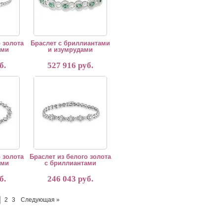
 золота
Браслет с бриллиантами
ами
и изумрудами
б.
527 916 руб.
олота с бриллиантами
Браслет из белого золота с бриллиантами
 золота
Браслет из белого золота
ами
с бриллиантами
б.
246 043 руб.
2
3
Следующая »