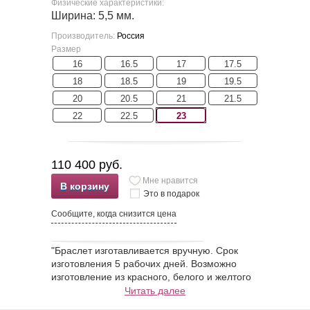
Физические характеристики:
Ширина: 5,5 мм.
Производитель:
Россия
Размер
16
16.5
17
17.5
18
18.5
19
19.5
20
20.5
21
21.5
22
22.5
23
110 400 руб.
Мне нравится
В корзину
Это в подарок
Сообщите, когда снизится цена
"Браслет изготавливается вручную. Срок
изготовления 5 рабочих дней. Возможно
изготовление из красного, белого и желтого
золота 585 и 750 пробы,материала
Читать далее
заказчика.