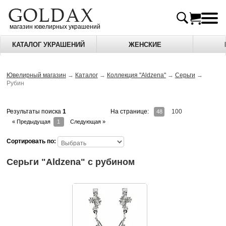
магазин ювелирных украшений
КАТАЛОГ УКРАШЕНИЙ
ЖЕНСКИЕ
Ювелирный магазин
→
Каталог
→
Коллекция "Aldzena"
→
Серьги
→
Рубин
На странице:
100
Результаты поиска
1
48
« Предыдущая
1
Следующая »
Сортировать по:
Серьги "Aldzena" c рубином
Производство Россия – Москва.